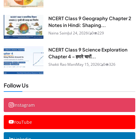
NCERT Class 9 Geography Chapter 2
Notes in Hindi: Shaping...
Naina Saini
Jul 24, 2026
0
229
NCERT Class 9 Science Exploration
Chapter 4 – हमारे चारों...
Shakti Rao Mani
May 15, 2026
0
326
Follow Us
Instagram
YouTube