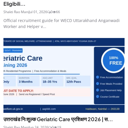
Eligibili...
Shakti Rao Mani
Jul 01, 2026
0
66
Official recruitment guide for WECD Uttarakhand Anganwadi
Worker and Helper v...
उत्तराखंड निःशुल्क Geriatric Care प्रशिक्षण 2026 | स...
Shakti Rao Mani
Jun 24, 2026
0
19