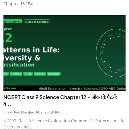
Chapter 13 "Ear...
NCERT Class 9 Science Chapter 12 – जीवन के पैटर्न:
व...
Shakti Rao Mani
Jun 09, 2026
0
16
NCERT Class 9 Science Exploration Chapter 12 "Patterns in Life:
Diversity and...