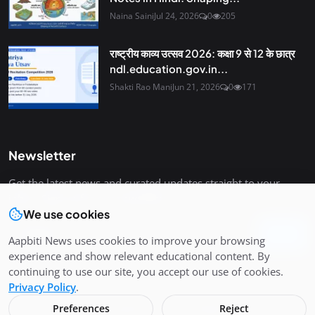
Naina Saini
Jul 24, 2026
0
205
राष्ट्रीय काव्य उत्सव 2026: कक्षा 9 से 12 के छात्र
ndl.education.gov.in...
Shakti Rao Mani
Jun 21, 2026
0
171
Newsletter
Get the latest news and curated updates straight to your
inbox. Sign up for our newsletter.
We use cookies
Join
Aapbiti News uses cookies to improve your browsing
experience and show relevant educational content. By
continuing to use our site, you accept our use of cookies.
Privacy Policy
.
Copyright 2026 Aapbiti News - All Rights Reserved.
Preferences
Reject