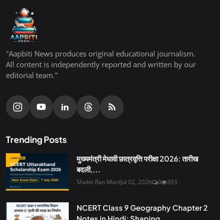
"Aapbiti News produces original educational journalism.
All content is independently reported and written by our
editorial team."
Trending Posts
मुख्यमंत्री मेधावी छात्रवृत्ति परीक्षा 2026: तारीख
बदली,...
Shakti Rao Mani
Jul 02, 2026
0
393
NCERT Class 9 Geography Chapter 2
Notes in Hindi: Shaping...