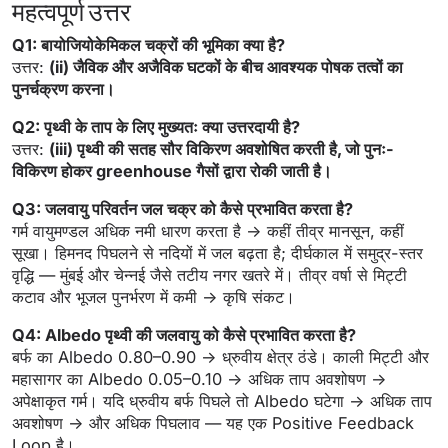
महत्वपूर्ण उत्तर
Q1: बायोजियोकेमिकल चक्रों की भूमिका क्या है?
उत्तर:
(ii) जैविक और अजैविक घटकों के बीच आवश्यक पोषक तत्वों का
पुनर्चक्रण करना।
Q2: पृथ्वी के ताप के लिए मुख्यतः क्या उत्तरदायी है?
उत्तर:
(iii) पृथ्वी की सतह सौर विकिरण अवशोषित करती है, जो पुनः-
विकिरण होकर greenhouse गैसों द्वारा रोकी जाती है।
Q3: जलवायु परिवर्तन जल चक्र को कैसे प्रभावित करता है?
गर्म वायुमण्डल अधिक नमी धारण करता है → कहीं तीव्र मानसून, कहीं
सूखा। हिमनद पिघलने से नदियों में जल बढ़ता है; दीर्घकाल में समुद्र-स्तर
वृद्धि — मुंबई और चेन्नई जैसे तटीय नगर खतरे में। तीव्र वर्षा से मिट्टी
कटाव और भूजल पुनर्भरण में कमी → कृषि संकट।
Q4: Albedo पृथ्वी की जलवायु को कैसे प्रभावित करता है?
बर्फ का Albedo 0.80–0.90 → ध्रुवीय क्षेत्र ठंडे। काली मिट्टी और
महासागर का Albedo 0.05–0.10 → अधिक ताप अवशोषण →
अपेक्षाकृत गर्म। यदि ध्रुवीय बर्फ पिघले तो Albedo घटेगा → अधिक ताप
अवशोषण → और अधिक पिघलाव — यह एक Positive Feedback
Loop है।