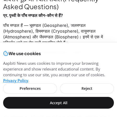
Asked Questions)
प्र. पृथ्वी के पाँच मण्डल कौन-कौन से हैं?
पाँच मण्डल हैं — भूमण्डल (Geosphere), जलमण्डल
(Hydrosphere), हिममण्डल (Cryosphere), वायुमण्डल
(Atmosphere) और जैवमण्डल (Biosphere)। इनमें से एक में
परिवर्तन आने पर शेष सभी प्रभावित होते हैं।
प्र. Solar Constant क्या है और इसका मान क्या है?
We use cookies
सौर स्थिरांक पृथ्वी के ऊपरी वायुमण्डल में सूर्य की किरणों के लंबवत प्रति
Aapbiti News uses cookies to improve your browsing
इकाई क्षेत्रफल पर प्रति इकाई समय में प्राप्त होने वाली औसत सौर ऊर्जा
experience and show relevant educational content. By
है। इसका मान लगभग
1.4 kWm⁻² (1400 J s⁻¹m⁻²)
है।
continuing to use our site, you accept our use of cookies.
वायुमण्डलीय प्रभावों के बाद धरातल पर यह लगभग 1 kWm⁻² रह जाती
Privacy Policy
.
है।
Preferences
Reject
प्र. Albedo क्या है और इसका जलवायु से क्या संबंध है?
Accept All
Albedo किसी सतह द्वारा परावर्तित सौर विकिरण का अनुपात है। बर्फ का
Albedo 0.80–0.90 होने से ध्रुवीय क्षेत्र ठंडे रहते हैं। काली मिट्टी
और महासागर का Albedo कम होने से वे अधिक ताप अवशोषित करते हैं।