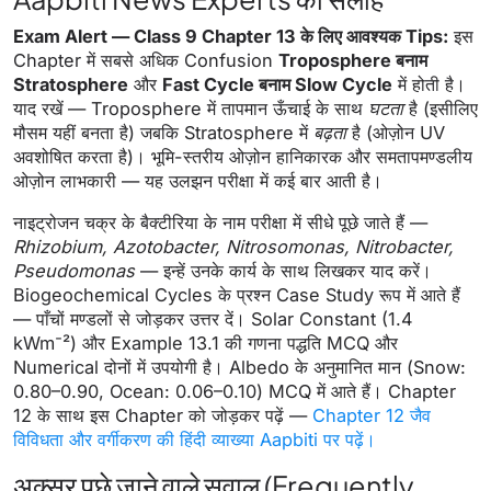
Exam Alert — Class 9 Chapter 13 के लिए आवश्यक Tips:
इस
Chapter में सबसे अधिक Confusion
Troposphere बनाम
Stratosphere
और
Fast Cycle बनाम Slow Cycle
में होती है।
याद रखें — Troposphere में तापमान ऊँचाई के साथ
घटता
है (इसीलिए
मौसम यहीं बनता है) जबकि Stratosphere में
बढ़ता
है (ओज़ोन UV
अवशोषित करता है)। भूमि-स्तरीय ओज़ोन हानिकारक और समतापमण्डलीय
ओज़ोन लाभकारी — यह उलझन परीक्षा में कई बार आती है।
नाइट्रोजन चक्र के बैक्टीरिया के नाम परीक्षा में सीधे पूछे जाते हैं —
Rhizobium, Azotobacter, Nitrosomonas, Nitrobacter,
Pseudomonas
— इन्हें उनके कार्य के साथ लिखकर याद करें।
Biogeochemical Cycles के प्रश्न Case Study रूप में आते हैं
— पाँचों मण्डलों से जोड़कर उत्तर दें। Solar Constant (1.4
kWm⁻²) और Example 13.1 की गणना पद्धति MCQ और
Numerical दोनों में उपयोगी है। Albedo के अनुमानित मान (Snow:
0.80–0.90, Ocean: 0.06–0.10) MCQ में आते हैं। Chapter
12 के साथ इस Chapter को जोड़कर पढ़ें —
Chapter 12 जैव
विविधता और वर्गीकरण की हिंदी व्याख्या Aapbiti पर पढ़ें।
अक्सर पूछे जाने वाले सवाल (Frequently