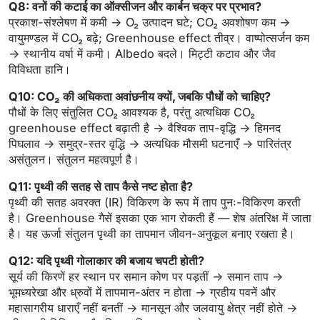
Q8: वनों की कटाई का ऑक्सीजन और कार्बन चक्र पर प्रभाव?
प्रकाश-संश्लेषण में कमी → O₂ उत्पादन घटे; CO₂ अवशोषण कम →
वायुमण्डल में CO₂ बढ़े; Greenhouse effect तीव्र। वाष्पोत्सर्जन कम
→ स्थानीय वर्षा में कमी। Albedo बदले। मिट्टी कटाव और जैव
विविधता हानि।
Q10: CO₂ की अधिकता अवांछनीय क्यों, जबकि पौधों को चाहिए?
पौधों के लिए संतुलित CO₂ आवश्यक है, परंतु अत्यधिक CO₂
greenhouse effect बढ़ाती है → वैश्विक ताप-वृद्धि → हिमनद
पिघलाव → समुद्र-स्तर वृद्धि → अत्यधिक मौसमी घटनाएँ → पारितंत्र
असंतुलन। संतुलन महत्वपूर्ण है।
Q11: पृथ्वी की सतह से ताप कैसे नष्ट होता है?
पृथ्वी की सतह अवरक्त (IR) विकिरण के रूप में ताप पुनः-विकिरण करती
है। Greenhouse गैसें इसका एक भाग रोकती हैं — शेष अंतरिक्ष में जाता
है। यह ऊर्जा संतुलन पृथ्वी का तापमान जीवन-अनुकूल बनाए रखता है।
Q12: यदि पृथ्वी गोलाकार की बजाय चपटी होती?
सूर्य की किरणें हर स्थान पर समान कोण पर पड़तीं → समान ताप →
भूमध्यरेखा और ध्रुवों में तापमान-अंतर न होता → ग्रहीय पवनें और
महासागरीय धाराएँ नहीं बनतीं → मानसून और जलवायु क्षेत्र नहीं होते →