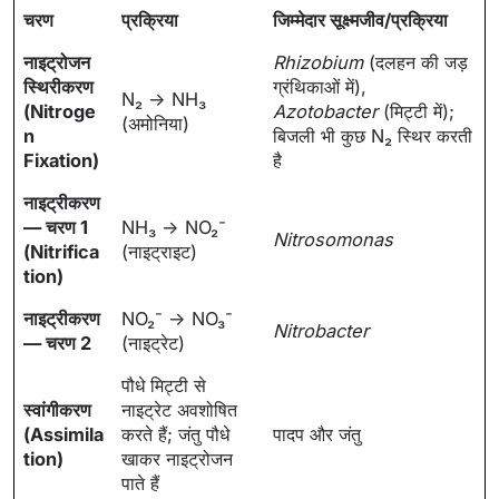
चरण
प्रक्रिया
जिम्मेदार सूक्ष्मजीव/प्रक्रिया
नाइट्रोजन
Rhizobium
(दलहन की जड़
स्थिरीकरण
ग्रंथिकाओं में),
N₂ → NH₃
(Nitroge
Azotobacter
(मिट्टी में);
(अमोनिया)
n
बिजली भी कुछ N₂ स्थिर करती
Fixation)
है
नाइट्रीकरण
— चरण 1
NH₃ → NO₂⁻
Nitrosomonas
(Nitrifica
(नाइट्राइट)
tion)
नाइट्रीकरण
NO₂⁻ → NO₃⁻
Nitrobacter
— चरण 2
(नाइट्रेट)
पौधे मिट्टी से
स्वांगीकरण
नाइट्रेट अवशोषित
(Assimila
करते हैं; जंतु पौधे
पादप और जंतु
tion)
खाकर नाइट्रोजन
पाते हैं