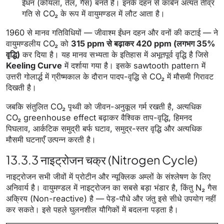
ईंधन (कोयला, तेल, गैस) बनते हैं। इनके दहन से कार्बन अत्यंत तीव्र
गति से CO₂ के रूप में वायुमण्डल में लौट आता है।
1960 से मानव गतिविधियों — जीवाश्म ईंधन दहन और वनों की कटाई — ने
वायुमण्डलीय CO₂ को
315 ppm से बढ़ाकर 420 ppm (लगभग 35%
वृद्धि)
कर दिया है। यह मानव सभ्यता के इतिहास में अभूतपूर्व वृद्धि है जिसे
Keeling Curve
में दर्शाया गया है। इसके sawtooth pattern में
उत्तरी गोलार्द्ध में ग्रीष्मकाल के दौरान पादप-वृद्धि से CO₂ में मौसमी गिरावट
दिखती है।
जबकि संतुलित CO₂ पृथ्वी को जीवन-अनुकूल गर्म रखती है, अत्यधिक
CO₂ greenhouse effect बढ़ाकर वैश्विक ताप-वृद्धि, हिमनद
पिघलाव, आर्कटिक समुद्री बर्फ घटाव, समुद्र-स्तर वृद्धि और अत्यधिक
मौसमी घटनाएँ उत्पन्न करती है।
13.3.3 नाइट्रोजन चक्र (Nitrogen Cycle)
नाइट्रोजन सभी जीवों में प्रोटीन और न्यूक्लिक अम्लों के संश्लेषण के लिए
अनिवार्य है। वायुमण्डल में नाइट्रोजन का सबसे बड़ा भंडार है, किंतु N₂ गैस
अक्रिय (Non-reactive) है — पेड़-पौधे और जंतु इसे सीधे उपयोग नहीं
कर सकते। इसे पहले घुलनशील यौगिकों में बदलना पड़ता है।