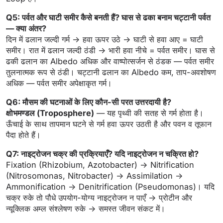
Q5: पर्वत और घाटी समीर कैसे बनती हैं? घास से ढका बनाम चट्टानी पर्वत
— क्या अंतर?
दिन में ढलान जल्दी गर्म → हवा ऊपर उठे → घाटी से हवा आए = घाटी
समीर। रात में ढलान जल्दी ठंडी → भारी हवा नीचे = पर्वत समीर। घास से
ढकी ढलान का Albedo अधिक और वाष्पोत्सर्जन से ठंडक — पर्वत समीर
तुलनात्मक रूप से ठंडी। चट्टानी ढलान का Albedo कम, ताप-अवशोषण
अधिक — पर्वत समीर अपेक्षाकृत गर्म।
Q6: मौसम की घटनाओं के लिए कौन-सी परत उत्तरदायी है?
क्षोभमण्डल (Troposphere)
— यह पृथ्वी की सतह से गर्म होता है।
ऊँचाई के साथ तापमान घटने से गर्म हवा ऊपर उठती है और पवन व तूफान
पैदा होते हैं।
Q7: नाइट्रोजन चक्र की प्रक्रियाएँ? यदि नाइट्रोजन न चक्रित हो?
Fixation (Rhizobium, Azotobacter) → Nitrification
(Nitrosomonas, Nitrobacter) → Assimilation →
Ammonification → Denitrification (Pseudomonas)। यदि
चक्र रुके तो पौधे उपयोग-योग्य नाइट्रोजन न पाएँ → प्रोटीन और
न्यूक्लिक अम्ल संश्लेषण रुके → समस्त जीवन संकट में।