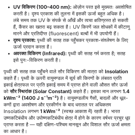
UV विकिरण (100–400 nm):
ओज़ोन परत इसे मुख्यतः अवशोषित
करती है। दृश्य प्रकाश की तुलना में इसकी ऊर्जा बहुत अधिक है।
लंबे समय तक UV के संपर्क से आँखें और त्वचा क्षतिग्रस्त हो सकती
हैं, कैंसर का खतरा बढ़ सकता है। UV किरणें जल शोधकों में कीटाणु
मारने और प्रतिदीप्त (fluorescent) बल्बों में भी उपयोगी हैं।
दृश्य प्रकाश:
पृथ्वी की सतह तक पहुँचकर प्रकाश-संश्लेषण के लिए
ऊर्जा प्रदान करता है।
अवरक्त विकिरण (Infrared):
पृथ्वी की सतह गर्म करता है; सतह
इसे पुनः-विकिरण करती है।
पृथ्वी की सतह तक पहुँचने वाले सौर विकिरण की मात्रा को
Insolation
कहते हैं। पृथ्वी के ऊपरी वायुमण्डल में सूर्य की किरणों के लंबवत प्रति
इकाई क्षेत्रफल पर प्रति इकाई समय में प्राप्त होने वाली औसत सौर ऊर्जा
को
सौर स्थिरांक (Solar Constant)
कहते हैं। इसका मान लगभग
1.4
kWm⁻² (1400 J s⁻¹m⁻²)
है। वायुमण्डलीय गैसों, बादलों और धूल-
कणों द्वारा अवशोषण और प्रकीर्णन के बाद धरातल पर अधिकतम
Insolation लगभग
1 kWm⁻²
(स्वच्छ आकाश में) रहती है। भारत
उष्णकटिबंधीय और उपोष्णकटिबंधीय क्षेत्र में होने के कारण वर्षभर प्रचुर धूप
प्राप्त करता है — यही दक्षिण-पश्चिम मानसून और विशाल सौर ऊर्जा क्षमता
का आधार है।