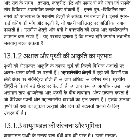
और रात के समय। इस्पात, कंक्रीट, ईंट और डामर से बने भवन एवं सड़कें
सौर विकिरण अवशोषित करके ताप रोकती हैं। इनसे पुनः-विकिरित ताप
नगरों को आसपास के ग्रामीण क्षेत्रों से अधिक गर्म बनाता है। इससे एयर-
कंडीशनिंग की माँग और बढ़ती है, जो शहरी पारितंत्र पर अतिरिक्त दबाव
डालती है। ग्रामीण क्षेत्रों और वनों में वनस्पति की छाया और वाष्पोत्सर्जन
तापमान कम रखते हैं। यह प्रभाव दर्शाता है कि मानव भूमि उपयोग स्थानीय
जलवायु बदल सकता है।
13.1.2 अक्षांश और पृथ्वी की आकृति का प्रभाव
पृथ्वी की गोलाकार आकृति के कारण सूर्य की किरणें विभिन्न अक्षांशों पर
अलग-अलग कोणों पर पड़ती हैं।
भूमध्यरेखीय क्षेत्रों
में सूर्य की किरणें एक
छोटे क्षेत्र पर संकेंद्रित होती हैं → ताप अधिक → वर्षभर गर्म।
ध्रुवीय
क्षेत्रों
में किरणें बड़े क्षेत्र पर फैलती हैं → ताप कम → अत्यधिक ठंड। यह
असमान ताप भूमध्यरेखा और ध्रुवों के बीच तापमान-अंतर उत्पन्न करता है
जो वैश्विक पवनों और महासागरीय धाराओं का मूल कारण है। इसके अलावा
पृथ्वी की अक्ष का झुकाव ऋतुओं और दिन की बदलती अवधि के लिए
उत्तरदायी है।
13.1.3 वायुमण्डल की संरचना और भूमिका
वायुमण्डल पृथ्वी के गुरुत्व द्वारा बँधी वायु की परत है। इसमें मुख्यतः