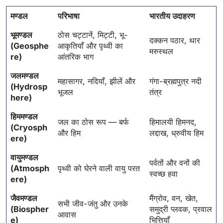
मण्डल
परिभाषा
भारतीय उदाहरण
भूमण्डल
ठोस चट्टानें, मिट्टी, भू-
दक्कन पठार, थार
(Geosphe
आकृतियाँ और पृथ्वी का
मरुस्थल
re)
आंतरिक भाग
जलमण्डल
महासागर, नदियाँ, झीलें और
गंगा-ब्रह्मपुत्र नदी
(Hydrosp
भूजल
तंत्र
here)
हिममण्डल
जल का ठोस रूप — बर्फ
हिमालयी हिमनद,
(Cryosph
और हिम
लद्दाख, ध्रुवीय हिम
ere)
वायुमण्डल
पर्वतों और वनों की
(Atmosph
पृथ्वी को घेरने वाली वायु परत
स्वच्छ हवा
ere)
जैवमण्डल
मैंग्रोव, वन, खेत,
सभी जीव-जंतु और उनके
(Biospher
समुद्री प्लवक, प्रवाल
आवास
e)
भित्तियाँ