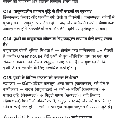
जीवन की विविधता और वितरण बिल्कुल अलग होता।
Q13: वायुमण्डलीय तापमान वृद्धि से तीनों मण्डलों पर प्रभाव?
हिममण्डल:
हिमनद और ध्रुवीय बर्फ तेज़ी से पिघलेगी।
जलमण्डल:
नदियों में
प्रवाह बढ़ेगा, समुद्र-स्तर ऊँचा होगा, बाढ़ और अनियमित वर्षा।
जैवमण्डल:
आवास नष्ट होंगे, प्रजातियाँ खतरे में पड़ेंगी, कृषि पर प्रतिकूल प्रभाव।
Q14: पृथ्वी का वायुमण्डल जीवन के लिए उपयुक्त तापमान कैसे बनाए रखता
है?
वायुमण्डल दोहरी भूमिका निभाता है — ओज़ोन परत हानिकारक UV रोकती
है जबकि Greenhouse गैसें पृथ्वी से पुनः-विकिरित ताप का एक भाग
रोककर तापमान को जीवन-अनुकूल बनाए रखती हैं। वायुमण्डल के बिना
पृथ्वी जीवन-समर्थन के लिए अत्यधिक ठंडी होती।
Q15: पृथ्वी के विभिन्न मण्डलों की परस्पर निर्भरता?
उदाहरण — दक्षिण-पश्चिम मानसून: अरब सागर (जलमण्डल) गर्म होने से
वाष्पीकरण → बादल (वायुमण्डल) → वर्षा → नदियाँ (जलमण्डल) →
फसल वृद्धि (जैवमण्डल) → मिट्टी पोषण (भूमण्डल)। यदि हिमनद
(हिममण्डल) पिघलें तो नदियाँ उफनें, समुद्र-स्तर बढ़े और तटीय पारितंत्र
(जैवमण्डल) नष्ट हों — सभी मण्डल एक नाज़ुक संतुलन में परस्पर जुड़े हैं।
Aapbiti News Experts की सलाह