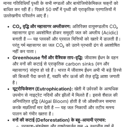
मानव गतिविधियाँ पृथ्वी के सभी मण्डलों और बायोजियोकेमिकल चक्रों को
बाधित कर रही हैं। पिछले 50 वर्षों में पृथ्वी की प्राकृतिक प्रणालियों में
उल्लेखनीय परिवर्तन आए हैं।
CO₂ वृद्धि और महासागर अम्लीकरण:
अतिरिक्त वायुमण्डलीय CO₂
महासागर द्वारा अवशोषित होकर समुद्री जल को अम्लीय (Acidic)
बनाती है — यह प्लवकों और प्रवाल भित्तियों को खतरे में डालती है।
परंतु गर्म महासागर का जल CO₂ को उतने प्रभावी ढंग से अवशोषित
नहीं कर पाता।
Greenhouse गैसें और वैश्विक ताप-वृद्धि:
जीवाश्म ईंधन के दहन
और वनों की कटाई से प्राकृतिक carbon sinks (वन और
महासागर) संतृप्त हो रहे हैं। भारत में जीवाश्म ईंधन अभी भी बड़े हिस्से
की बिजली पैदा करते हैं, यद्यपि सौर ऊर्जा की तेज़ वृद्धि आशा जगाती
है।
यूट्रोफिकेशन (Eutrophication):
खेती में उर्वरकों के अत्यधिक
उपयोग से नाइट्रेट नदियों और झीलों में मिलते हैं। इससे शैवाल की
अनियंत्रित वृद्धि (Algal Bloom) होती है जो ऑक्सीजन समाप्त
करके मछलियाँ मार देती है — यह जल निकायों और तटीय मत्स्य
पालन को गंभीर खतरा है।
वनों की कटाई (Deforestation) के बहु-आयामी प्रभाव:
प्रकाश-संश्लेषण और वाष्पोत्सर्जन कम → स्थानीय वर्षा में