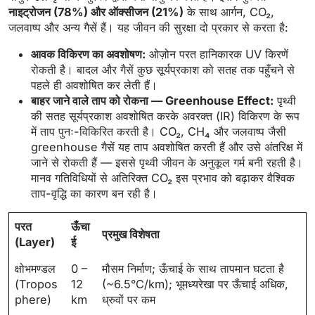
नाइट्रोजन (78%) और ऑक्सीजन (21%)
के साथ आर्गन, CO₂,
जलवाष्प और अन्य गैसें हैं। यह जीवन की सुरक्षा दो प्रकार से करता है:
आवक विकिरण का अवशोषण:
ओज़ोन परत हानिकारक UV किरणें
रोकती है। बादल और गैसें कुछ सूर्यप्रकाश को सतह तक पहुँचने से
पहले ही अवशोषित कर लेती हैं।
बाहर जाने वाले ताप को रोकना — Greenhouse Effect:
पृथ्वी
की सतह सूर्यप्रकाश अवशोषित करके अवरक्त (IR) विकिरण के रूप
में ताप पुनः-विकिरित करती है। CO₂, CH₄ और जलवाष्प जैसी
greenhouse गैसें यह ताप अवशोषित करती हैं और उसे अंतरिक्ष में
जाने से रोकती हैं — इससे पृथ्वी जीवन के अनुकूल गर्म बनी रहती है।
मानव गतिविधियों से अतिरिक्त CO₂ इस प्रभाव को बढ़ाकर वैश्विक
ताप-वृद्धि का कारण बन रही है।
परत
ऊँचा
प्रमुख विशेषता
(Layer)
ई
क्षोभमण्डल
0 –
मौसम निर्माण; ऊँचाई के साथ तापमान घटता है
(Tropos
12
(~6.5°C/km); भूमध्यरेखा पर ऊँचाई अधिक,
phere)
km
ध्रुवों पर कम