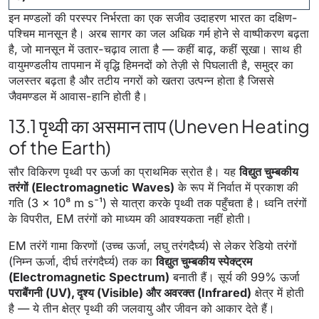
इन मण्डलों की परस्पर निर्भरता का एक सजीव उदाहरण भारत का दक्षिण-
पश्चिम मानसून है। अरब सागर का जल अधिक गर्म होने से वाष्पीकरण बढ़ता
है, जो मानसून में उतार-चढ़ाव लाता है — कहीं बाढ़, कहीं सूखा। साथ ही
वायुमण्डलीय तापमान में वृद्धि हिमनदों को तेज़ी से पिघलाती है, समुद्र का
जलस्तर बढ़ता है और तटीय नगरों को खतरा उत्पन्न होता है जिससे
जैवमण्डल में आवास-हानि होती है।
13.1 पृथ्वी का असमान ताप (Uneven Heating
of the Earth)
सौर विकिरण पृथ्वी पर ऊर्जा का प्राथमिक स्रोत है। यह
विद्युत चुम्बकीय
तरंगों (Electromagnetic Waves)
के रूप में निर्वात में प्रकाश की
गति (3 × 10⁸ m s⁻¹) से यात्रा करके पृथ्वी तक पहुँचता है। ध्वनि तरंगों
के विपरीत, EM तरंगों को माध्यम की आवश्यकता नहीं होती।
EM तरंगें गामा किरणों (उच्च ऊर्जा, लघु तरंगदैर्घ्य) से लेकर रेडियो तरंगों
(निम्न ऊर्जा, दीर्घ तरंगदैर्घ्य) तक का
विद्युत चुम्बकीय स्पेक्ट्रम
(Electromagnetic Spectrum)
बनाती हैं। सूर्य की 99% ऊर्जा
पराबैंगनी (UV), दृश्य (Visible) और अवरक्त (Infrared)
क्षेत्र में होती
है — ये तीन क्षेत्र पृथ्वी की जलवायु और जीवन को आकार देते हैं।