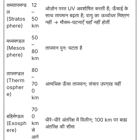
समतापमण्ड
12
ओज़ोन परत UV अवशोषित करती है; ऊँचाई के
ल
–
साथ तापमान बढ़ता है; वायु का ऊर्ध्वाधर मिश्रण
(Stratos
50
नहीं → मौसम-घटनाएँ यहाँ नहीं होतीं
phere)
km
50
मध्यमण्डल
–
(Mesos
तापमान पुनः घटता है
80
phere)
km
80
तापमण्डल
–
(Therm
70
अत्यधिक ऊँचा तापमान; संचार उपग्रह यहीं
ospher
0
e)
km
70
बहिर्मण्डल
0
धीरे-धीरे अंतरिक्ष में विलीन; 100 km पर बाह्य
(Exosph
km
अंतरिक्ष की सीमा
ere)
से
आगे