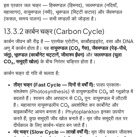
इस प्रकार जल चक्र — हिममण्डल (हिमनद), जलमण्डल (नदियाँ,
महासागर), वायुमण्डल (नमी), भूमण्डल (मिट्टी कटाव) और जैवमण्डल
(फसल, मत्स्य पालन) — सभी मण्डलों को जोड़ता है।
13.3.2 कार्बन चक्र (Carbon Cycle)
कार्बन जीवन की रीढ़ है — प्रत्येक प्रोटीन, कार्बोहाइड्रेट, वसा और DNA
अणु में कार्बन होता है। यह
वायुमण्डल (CO₂ गैस), जैवमण्डल (पेड़-पौधे,
जंतु), भूमण्डल (कार्बोनेट चट्टानें, जीवाश्म ईंधन)
और
जलमण्डल (घुला
CO₂, समुद्री खोल)
के बीच निरंतर चक्रित होता है।
कार्बन चक्र दो गति से चलता है:
तीव्र चक्र (Fast Cycle — दिनों से वर्षों में):
पादप प्रकाश-
संश्लेषण (Photosynthesis) से वायुमण्डलीय CO₂ को ग्लूकोज़ में
बदलते हैं। श्वसन और अपघटन से CO₂ पुनः वायुमण्डल में लौटती
है। महासागर वायुमण्डलीय CO₂ अवशोषित कर कार्बोनेट और
बाइकार्बोनेट आयन बनाता है। Phytoplankton इनका उपयोग
करते हैं; कुछ समुद्री जीव खोल बनाते हैं। मृत जीव समुद्री तल पर
दीर्घकाल के लिए कार्बन-भंडार बन जाते हैं।
मंद चक्र (Slow Cycle — लाखों वर्षों में):
मृत जीव दबकर जीवाश्म